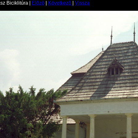
z Biciklitúra |
Elõzõ
|
Következõ
|
Vissza