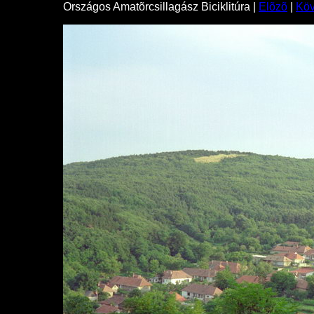
Országos Amatõrcsillagász Biciklitúra |
Elõzõ
|
Kö