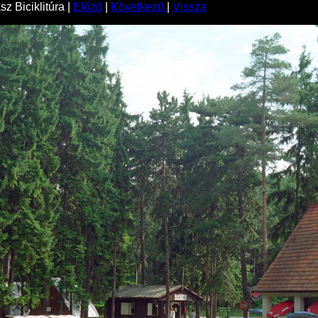
z Biciklitúra |
Elõzõ
|
Következõ
|
Vissza