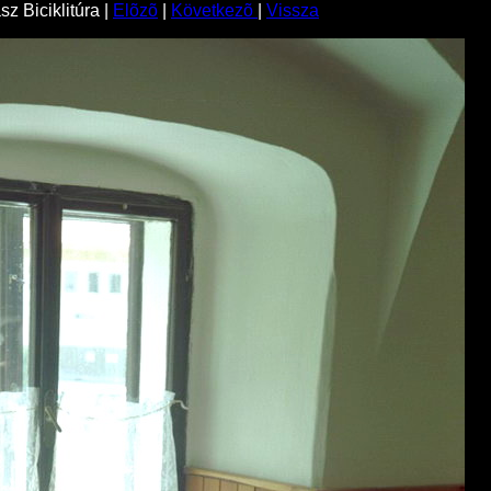
z Biciklitúra |
Elõzõ
|
Következõ
|
Vissza