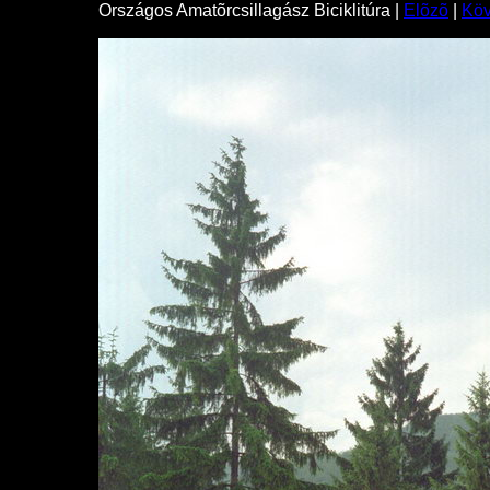
Országos Amatõrcsillagász Biciklitúra |
Elõzõ
|
Kö