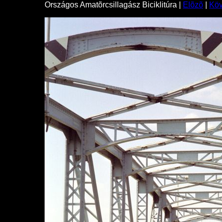
Országos Amatõrcsillagász Biciklitúra |
Elõzõ
|
Kö