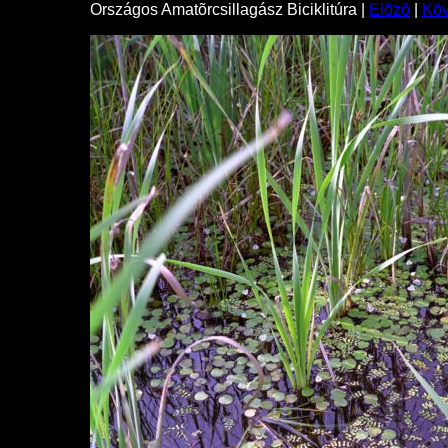
Országos Amatõrcsillagász Biciklitúra |
Elõzõ
|
Kö