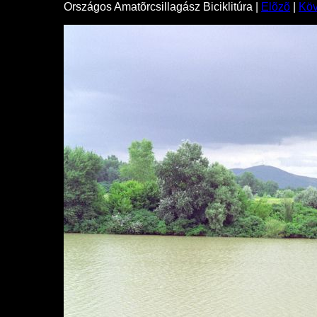
Országos Amatõrcsillagász Biciklitúra |
Elõzõ
|
Kö