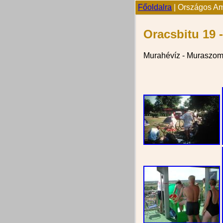
Főoldalra
| Országos Ama
Oracsbitu 19 -
Murahévíz - Muraszomb