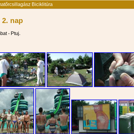
tőrcsillagász Biciklitúra
 2. nap
at - Ptuj.