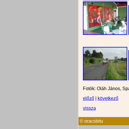
Fotók: Oláh János, Spá
előző
|
következő
vissza
© oracsbitu