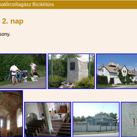
tőrcsillagász Biciklitúra
 2. nap
sony.