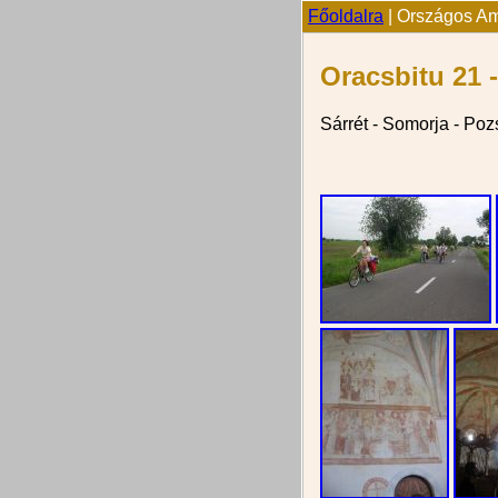
Főoldalra
| Országos Ama
Oracsbitu 21 -
Sárrét - Somorja - Poz