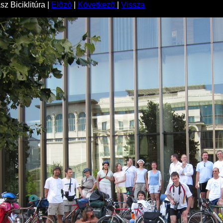
z Biciklitúra |
Elõzõ
|
Következõ
|
Vissza