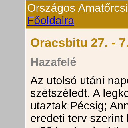
Országos Amatőrcsill
Főoldalra
Oracsbitu 27. - 7
Hazafelé
Az utolsó utáni na
szétszéledt. A legk
utaztak Pécsig; Ann
eredeti terv szerint