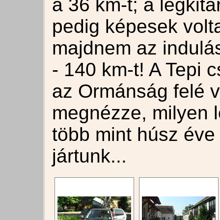
a 36 km-t; a legkit
pedig képesek volta
majdnem az indulási
- 140 km-t! A Tepi c
az Ormánság felé ve
megnézze, milyen le
több mint húsz éve
jártunk...