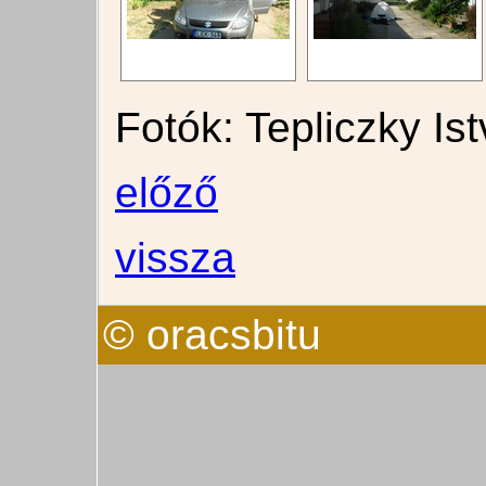
Fotók: Tepliczky Is
előző
vissza
© oracsbitu