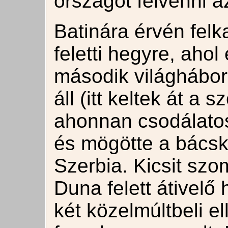
országot felvenni az
Batinára érvén fel
feletti hegyre, ahol 
második világháb
áll (itt keltek át a
ahonnan csodálatos 
és mögötte a bácska
Szerbia. Kicsit szom
Duna felett átivelő
két közelmúltbeli el