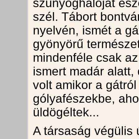
szúnyoghálóját esz
szél. Tábort bontv
nyelvén, ismét a gá
gyönyörű természet
mindenféle csak az 
ismert madár alatt, 
volt amikor a gátról
gólyafészekbe, aho
üldögéltek...
A társaság végülis 