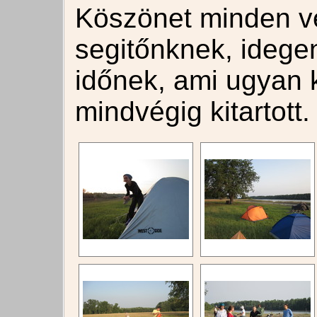
Köszönet minden v
segitőnknek, idege
időnek, ami ugyan k
mindvégig kitartott.