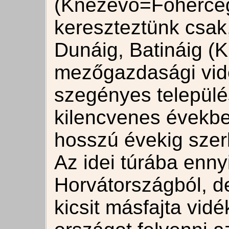
(Knezevo=Főherceg
kereszteztünk csak,
Dunáig, Batináig (
mezőgazdasági vid
szegényes települé
kilencvenes évekbe
hosszú évekig szerb
Az idei túrába ennyi
Horvátországból, de
kicsit másfajta vidé