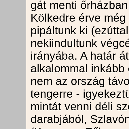
gát menti őrházba
Kölkedre érve még 
pipáltunk ki (ezútta
nekiindultunk végc
irányába. A határ á
alkalommal inkább c
nem az ország távoli
tengerre - igyekezt
mintát venni déli 
darabjából, Szlavón