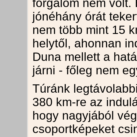
forgalom nem volt. 
jónéhány órát teke
nem több mint 15 km
helytől, ahonnan in
Duna mellett a hat
járni - főleg nem e
Túránk legtávolabbi
380 km-re az indulás
hogy nagyjából vég
csoportképeket csin