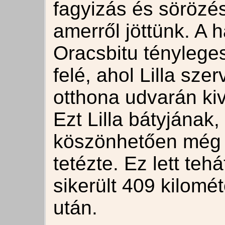
fagyizás és sörözés
amerről jöttünk. A h
Oracsbitu ténylege
felé, ahol Lilla sz
otthona udvarán kiv
Ezt Lilla bátyjának
köszönhetően még 
tetézte. Ez lett teh
sikerült 409 kilomé
után.