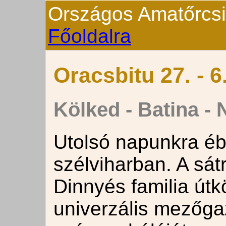
Országos Amatőrcsill
Főoldalra
Oracsbitu 27. - 6
Kölked - Batina -
Utolsó napunkra éb
szélviharban. A sát
Dinnyés familia út
univerzális mezőg