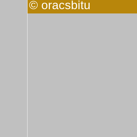
© oracsbitu