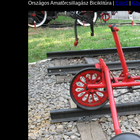
Országos Amatõrcsillagász Biciklitúra |
Elõzõ
|
Kö