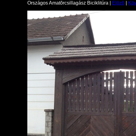
Országos Amatõrcsillagász Biciklitúra |
Elõzõ
|
Kö