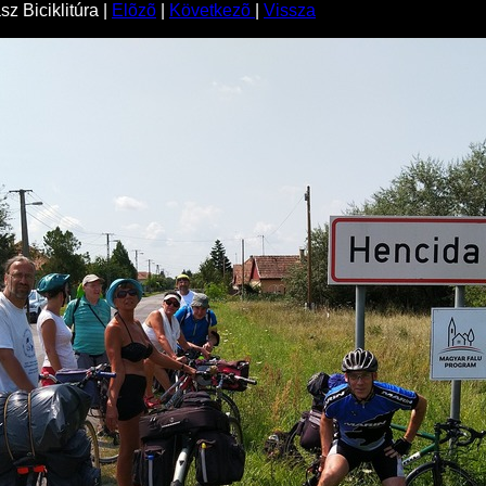
z Biciklitúra |
Elõzõ
|
Következõ
|
Vissza