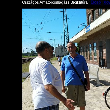
Országos Amatõrcsillagász Biciklitúra |
Elõzõ
|
Kö