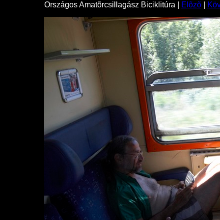
Országos Amatõrcsillagász Biciklitúra |
Elõzõ
|
Kö