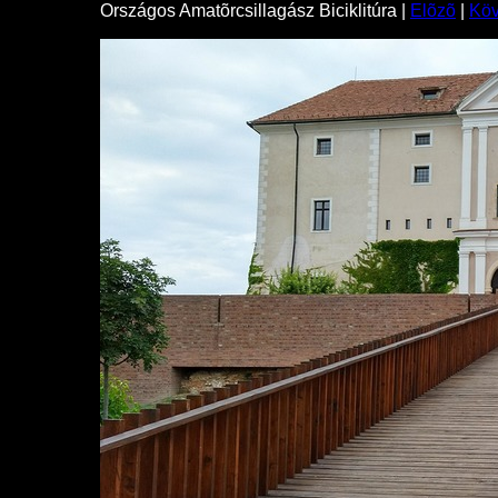
Országos Amatõrcsillagász Biciklitúra |
Elõzõ
|
Kö