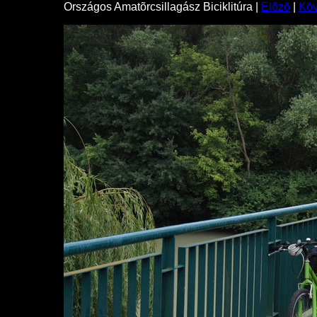
Országos Amatõrcsillagász Biciklitúra |
Elõzõ
|
Kö