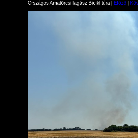
Országos Amatõrcsillagász Biciklitúra |
Elõzõ
|
Kö