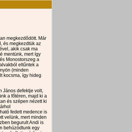
osan megkezdődött. Már
ől, és megkezdtük az
yével, akik csak ma
lé mentünk, mert így
 és Monostorszeg a
alvakból eltűntek a
gönyön (minden
lt kocsma, így hideg
János defektje volt,
k a főtéren, majd ki a
tan és szépen nézett ki
bárhol
lható fedett medence is
tt velünk, mert minden
zben begurult Andi is
ran behúzódtunk egy