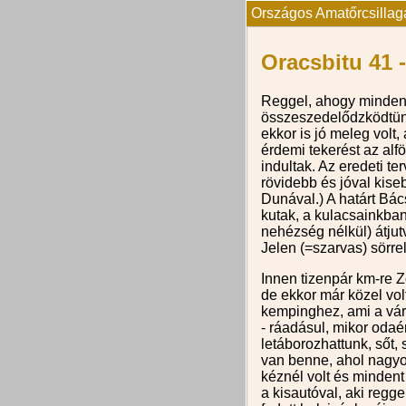
Országos Amatőrcsillagá
Oracsbitu 41 -
Reggel, ahogy mindenki
összeszedelődzködtünk
ekkor is jó meleg volt
érdemi tekerést az alf
indultak. Az eredeti t
rövidebb és jóval kis
Dunával.) A határt Bác
kutak, a kulacsainkba
nehézség nélkül) átjut
Jelen (=szarvas) sörrel
Innen tizenpár km-re 
de ekkor már közel vol
kempinghez, ami a váro
- ráadásul, mikor odaé
letáborozhattunk, sőt,
van benne, ahol nagyo
kéznél volt és mindent
a kisautóval, aki regg