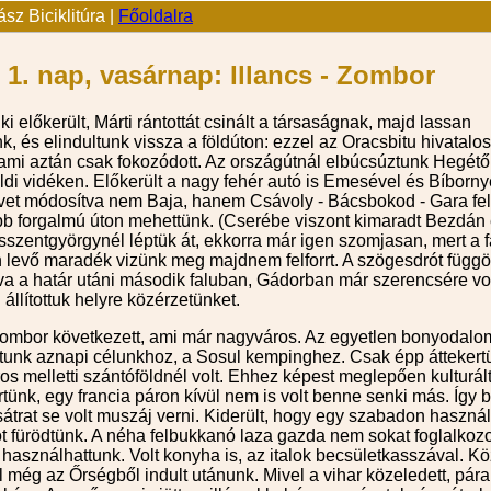
sz Biciklitúra |
Főoldalra
 1. nap, vasárnap: Illancs - Zombor
 előkerült, Márti rántottát csinált a társaságnak, majd lassan
, és elindultunk vissza a földúton: ezzel az Oracsbitu hivatal
, ami aztán csak fokozódott. Az országútnál elbúcsúztunk Hegét
öldi vidéken. Előkerült a nagy fehér autó is Emesével és Bíborn
ervet módosítva nem Baja, hanem Csávoly - Bácsbokod - Gara fe
ebb forgalmú úton mehettünk. (Cserébe viszont kimaradt Bezdán
sszentgyörgynél léptük át, ekkorra már igen szomjasan, mert a f
n levő maradék vizünk meg majdnem felforrt. A szögesdrót füg
va a határ utáni második faluban, Gádorban már szerencsére vo
 állítottuk helyre közérzetünket.
Zombor következett, ami már nagyváros. Az egyetlen bonyodalom 
tunk aznapi célunkhoz, a Sosul kempinghez. Csak épp áttekertün
s melletti szántóföldnél volt. Ehhez képest meglepően kulturál
rtünk, egy francia páron kívül nem is volt benne senki más. Így 
 sátrat se volt muszáj verni. Kiderült, hogy egy szabadon haszná
t fürödtünk. A néha felbukkanó laza gazda nem sokat foglalkozo
 használhattunk. Volt konyha is, az italok becsületkasszával. Kö
el még az Őrségből indult utánunk. Mivel a vihar közeledett, pá