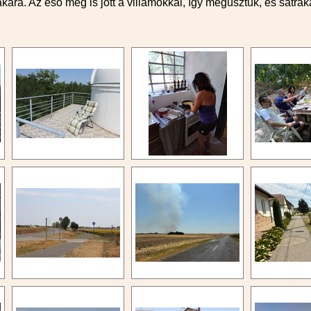
kára. Az eső meg is jött a villámokkal, így megúsztuk, és sátrakat