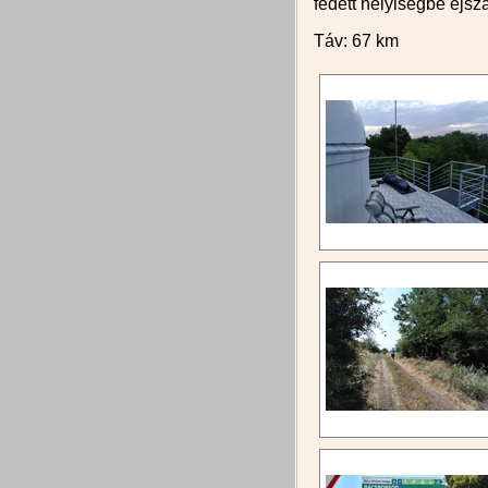
fedett helyiségbe éjsza
Táv: 67 km