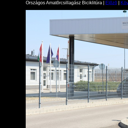
Országos Amatõrcsillagász Biciklitúra |
Elõzõ
|
Kö