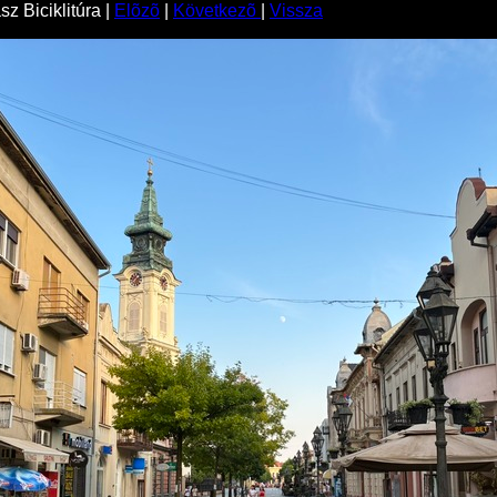
z Biciklitúra |
Elõzõ
|
Következõ
|
Vissza