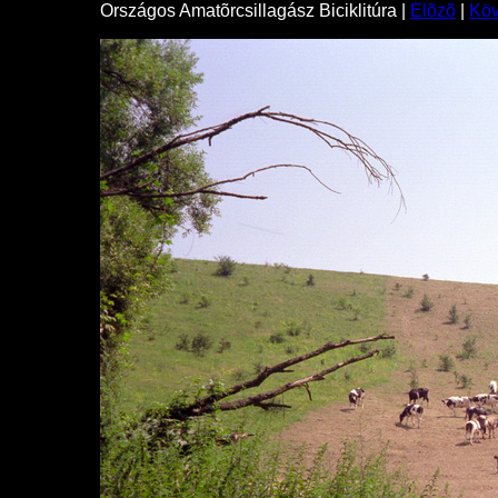
Országos Amatõrcsillagász Biciklitúra |
Elõzõ
|
Kö