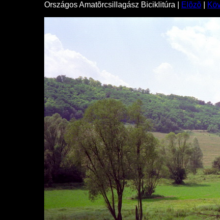
Országos Amatõrcsillagász Biciklitúra |
Elõzõ
|
Kö