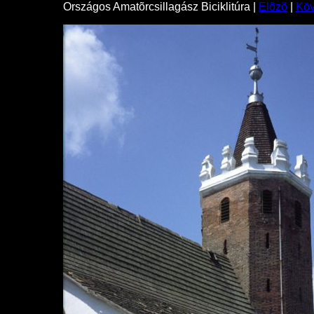
Országos Amatõrcsillagász Biciklitúra |
Elõzõ
|
Kö