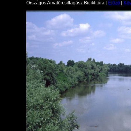
Országos Amatõrcsillagász Biciklitúra |
Elõzõ
|
Kö