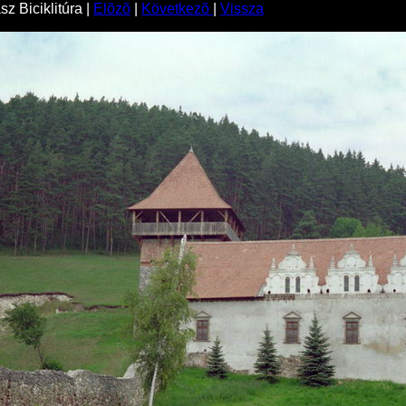
z Biciklitúra |
Elõzõ
|
Következõ
|
Vissza