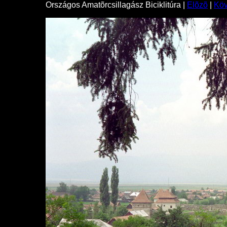
Országos Amatõrcsillagász Biciklitúra |
Elõzõ
|
Kö