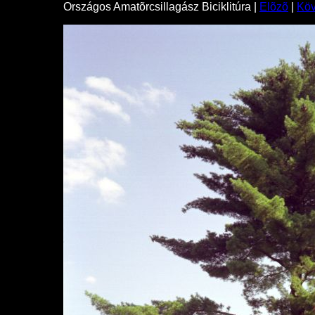
Országos Amatõrcsillagász Biciklitúra |
Elõzõ
|
Kö