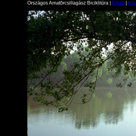
Országos Amatõrcsillagász Biciklitúra |
Elõzõ
|
Kö