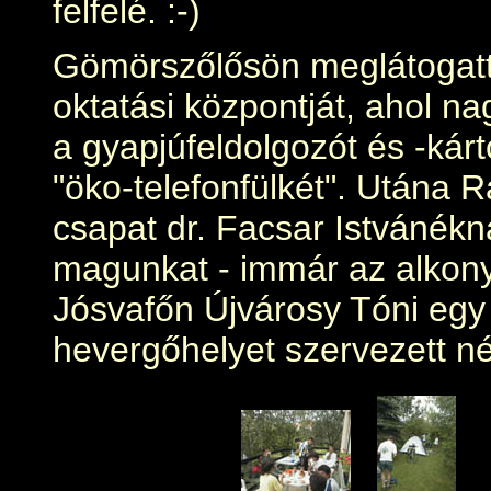
felfelé. :-)
Gömörszőlősön meglátogattuk
oktatási központját, ahol n
a gyapjúfeldolgozót és -kárt
"öko-telefonfülkét". Utána 
csapat dr. Facsar Istvánék
magunkat - immár az alkony
Jósvafőn Újvárosy Tóni egy
hevergőhelyet szervezett n