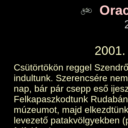
Orac
2001. 
Csütörtökön reggel Szendrő
indultunk. Szerencsére nem 
nap, bár pár csepp eső ijes
Felkapaszkodtunk Rudabány
múzeumot, majd elkezdtünk t
levezető patakvölgyekben (p