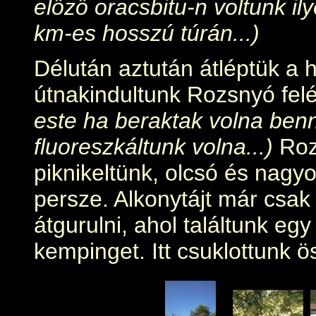
előző oracsbitu-n voltunk il
km-es hosszú túrán...)
Délután aztután átléptük a 
útnakindultunk Rozsnyó fel
este ha beraktak volna ben
fluoreszkáltunk volna...)
Roz
piknikeltünk, olcsó és nagy
persze. Alkonytájt már csak
átgurulni, ahol találtunk eg
kempinget. Itt csuklottunk ö