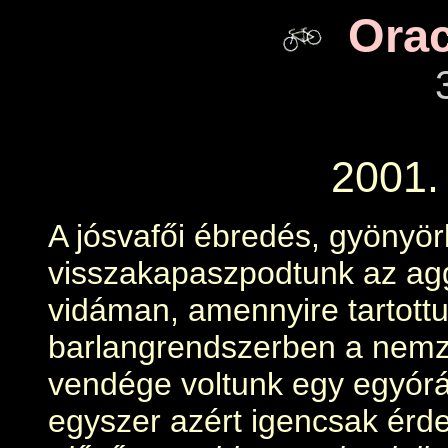
Orac
2001. 
A jósvafői ébredés, gyönyö
visszakapaszpodtunk az agg
vidáman, amennyire tartottu
barlangrendszerben a nemz
vendége voltunk egy egyórás
egyszer azért igencsak érde