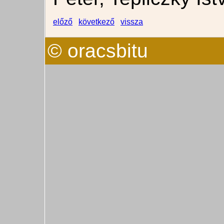
előző
következő
vissza
© oracsbitu