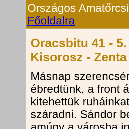
Országos Amatőrcsill
Főoldalra
Oracsbitu 41 - 5.
Kisorosz - Zenta
Másnap szerencsér
ébredtünk, a front á
kitehettük ruháinka
száradni. Sándor 
amúgy a városba ind