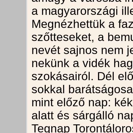
a magyarországi ill
Megnézhettük a fa
szőtteseket, a bemu
nevét sajnos nem je
nekünk a vidék hag
szokásairól. Dél elő
sokkal barátságosa
mint előző nap: ké
alatt és sárgálló na
Tegnap Torontáloros