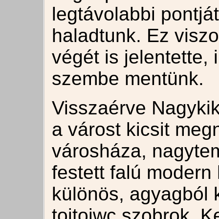
legtávolabbi pontjá
haladtunk. Ez viszo
végét is jelentette, 
szembe mentünk.
Visszaérve Nagykiki
a várost kicsit meg
városháza, nagyte
festett falú modern
különös, agyagból 
tojtojwc szobrok. Ke