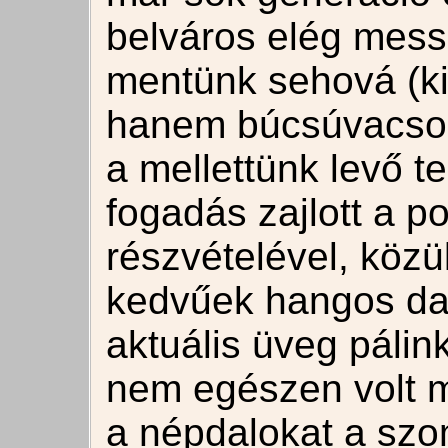
belváros elég mess
mentünk sehová (kiv
hanem búcsúvacsorá
a mellettünk levő t
fogadás zajlott a 
részvételével, közü
kedvűek hangos da
aktuális üveg pálin
nem egészen volt 
a népdalokat a szo