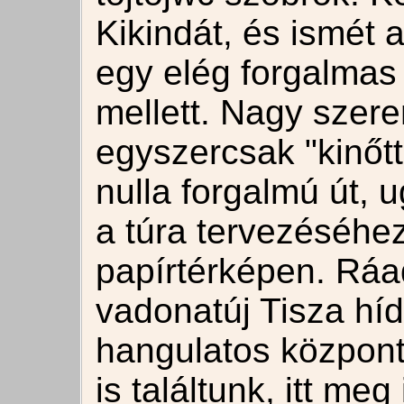
Kikindát, és ismét 
egy elég forgalmas
mellett. Nagy szer
egyszercsak "kinőtt
nulla forgalmú út, u
a túra tervezéséhe
papírtérképen. Ráa
vadonatúj Tisza híd
hangulatos központ
is találtunk, itt me